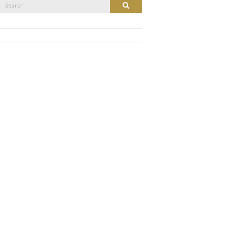
Search
Search
or: