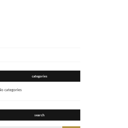
categories
No categories
search